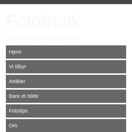
Fotofreak
Kunsten å fange øyeblikk!
Hjem
Vi tilbyr
Artikler
Bare et bilde
Fototips
Om