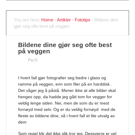
You are here:
Home
›
Artikler
›
Fototips
›
Bildene dine
gjør seg ofte best på veggen
Bildene dine gjør seg ofte best
på veggen
PerS
I hvert fall gjør fotografier seg bedre i glass og
ramme på veggen, enn som filer på en harddisk .
Det våger jeg å påstå. Mener ikke at alle bilder skal
henges opp, da hadde jeg gått tom for vegger for
veldig lenge siden. Nei, men de som du er mest
fornøyd med selv. Og er du veldig fornøyd med de
fleste av bildene dine, så i hvert fall et lite utvalg av
dem
Som regel blir det ikke slik tror jeg. Dessverre er vel