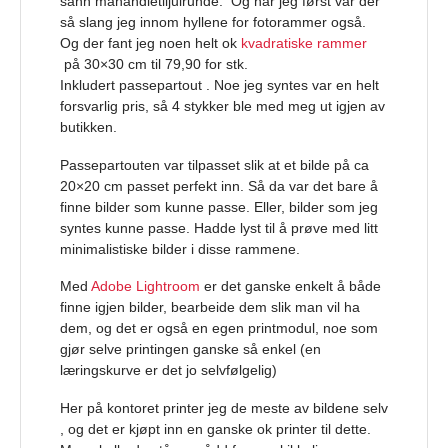
sånn måhandletiljulrunde. Og når jeg først var der
så slang jeg innom hyllene for fotorammer også.
Og der fant jeg noen helt ok
kvadratiske rammer
på 30×30 cm til 79,90 for stk.
Inkludert passepartout . Noe jeg syntes var en helt
forsvarlig pris, så 4 stykker ble med meg ut igjen av
butikken.
Passepartouten var tilpasset slik at et bilde på ca
20×20 cm passet perfekt inn. Så da var det bare å
finne bilder som kunne passe. Eller, bilder som jeg
syntes kunne passe. Hadde lyst til å prøve med litt
minimalistiske bilder i disse rammene.
Med
Adobe Lightroom
er det ganske enkelt å både
finne igjen bilder, bearbeide dem slik man vil ha
dem, og det er også en egen printmodul, noe som
gjør selve printingen ganske så enkel (en
læringskurve er det jo selvfølgelig)
Her på kontoret printer jeg de meste av bildene selv
, og det er kjøpt inn en ganske ok printer til dette.