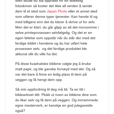
Men skulle du stå opprådd for en skikkelig
fotoskriver så koster det ikke all verden å sende
dem til et sted som
Japan Photo
eller et annet sted
som utfører denne typer tjenester. Kan hende til og
med billigere enn det du klarer å skrive ut for selv.
Men det er klart, du går glipp av alt det morsomme i
selve printeprosessen selvfølgelig. Og det er en
egen følelse som oppstår når du står der med det
ferdige bildet i hendene og du har utført hele
prosessen selv, og det ferdige produktet ble
akkurat slik du ville ha det.
På disse kvadratiske bildene valgte jeg å bruke
matt papir, og ble ganske fornøyd med det. Og så
var det bare å finne en ledig plass til dem på
veggen og få hengt dem opp.
Så min oppfordring til deg må bli. Ta en titt i
bildearkivet ditt. Plukk ut noen av bildene dine som
du liker selv og få dem på veggen. Og innrammede
egne mesterverk, er kanskje en god julegaveide
også?