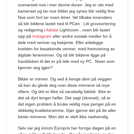
scenarioet noe i mer denne duren. Jeg er ute med
kameraet og tar noe bilder jeg synes blir veldig fine.
Noe som fort tar noen timer. Vel tilbake innendørs
så blir bildene lastet ned til PCen . Litt grovsortering
og redigering i
Adobe
Lightroom , noen blir lastet
opp på
Instagram
eller andre sosiale medier for å
dele med venner og bekjente. Eller ødelegge
kvelden for besøkende venner, med fremvisning av
digitale ferieminner. Og så blir bildene ligge på
harddisken til det er på tide med ny PC. Noen som
kjenner seg igjen?
Bilder er minner. Og ved å henge dem på veggen
så kan du glede deg over disse minnene så mye
oftere. Og det er ikke så vanskelig faktisk. Ikke er
det så dyrt lenger heller. Det sagt (skrevet), så er
det ingen problem å bruke veldig mye penger på en
skikkelig kvalitetsramme. Gjør gjerne det på de aller
beste minnene. Men det er slett ikke nødvendig.
Selv var jeg innom Europris her forrige dagen på en