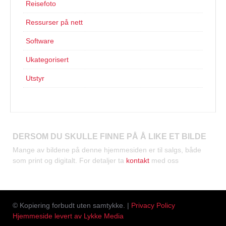
Reisefoto
Ressurser på nett
Software
Ukategorisert
Utstyr
DERSOM DU SKULLE FINNE PÅ Å LIKE ET BILDE
Mange av bildene på denne hjemmesiden er til salgs, både
som print og digitalt. For detaljer ta
kontakt
med oss
© Kopiering forbudt uten samtykke. |
Privacy Policy
Hjemmeside levert av Lykke Media