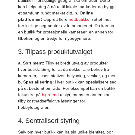
butikker i forskjellige geografiske områder. Dette
kan hjelpe deg å nå ut til lokale markeder og bygge
et samfunn rundt merket ditt.
b. Online
plattformer:
Opprett flere
nettbutikker
rettet mot
forskjellige segmenter av fotomarkedet. Du kan ha
en butikk for profesjonelle kameraer, en annen for
tilbehør, og en tredje for nybegynnere.
3. Tilpass produktutvalget
a. Sortiment:
Tilby et bredt utvalg av produkter i
hver butikk. Sørg for at du dekker alle behov fra
kameraer, linser, stativer, belysning, vesker, og mer.
b. Spesialisering:
Hver butikk kan spesialisere seg
på et bestemt område. For eksempel kan en butikk
fokusere på
high-end
utstyr, mens en annen kan
tilby kostnadseffektive løsninger for
hobbyfotografer.
4. Sentralisert styring
Selv om hver butikk kan ha sin unike identitet, bør