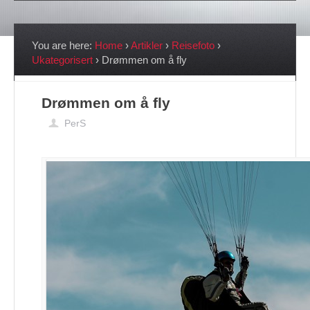
You are here:
Home
›
Artikler
›
Reisefoto
›
Ukategorisert
›
Drømmen om å fly
Drømmen om å fly
PerS