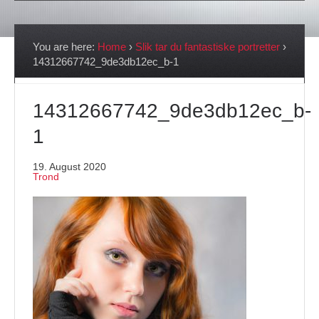
You are here:
Home
›
Slik tar du fantastiske portretter
›
14312667742_9de3db12ec_b-1
14312667742_9de3db12ec_b-
1
19. August 2020
Trond