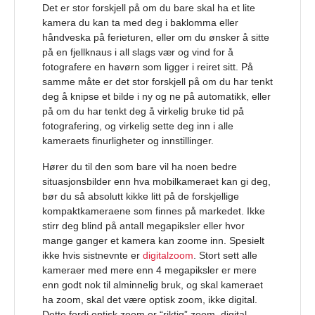
Det er stor forskjell på om du bare skal ha et lite
kamera du kan ta med deg i baklomma eller
håndveska på ferieturen, eller om du ønsker å sitte
på en fjellknaus i all slags vær og vind for å
fotografere en havørn som ligger i reiret sitt. På
samme måte er det stor forskjell på om du har tenkt
deg å knipse et bilde i ny og ne på automatikk, eller
på om du har tenkt deg å virkelig bruke tid på
fotografering, og virkelig sette deg inn i alle
kameraets finurligheter og innstillinger.
Hører du til den som bare vil ha noen bedre
situasjonsbilder enn hva mobilkameraet kan gi deg,
bør du så absolutt kikke litt på de forskjellige
kompaktkameraene som finnes på markedet. Ikke
stirr deg blind på antall megapiksler eller hvor
mange ganger et kamera kan zoome inn. Spesielt
ikke hvis sistnevnte er
digitalzoom
. Stort sett alle
kameraer med mere enn 4 megapiksler er mere
enn godt nok til alminnelig bruk, og skal kameraet
ha zoom, skal det være optisk zoom, ikke digital.
Dette fordi optisk zoom er “riktig” zoom, digital