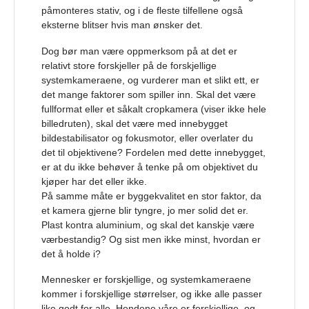
påmonteres stativ, og i de fleste tilfellene også
eksterne blitser hvis man ønsker det.
Dog bør man være oppmerksom på at det er
relativt store forskjeller på de forskjellige
systemkameraene, og vurderer man et slikt ett, er
det mange faktorer som spiller inn. Skal det være
fullformat eller et såkalt cropkamera (viser ikke hele
billedruten), skal det være med innebygget
bildestabilisator og fokusmotor, eller overlater du
det til objektivene? Fordelen med dette innebygget,
er at du ikke behøver å tenke på om objektivet du
kjøper har det eller ikke.
På samme måte er byggekvalitet en stor faktor, da
et kamera gjerne blir tyngre, jo mer solid det er.
Plast kontra aluminium, og skal det kanskje være
værbestandig? Og sist men ikke minst, hvordan er
det å holde i?
Mennesker er forskjellige, og systemkameraene
kommer i forskjellige størrelser, og ikke alle passer
like godt for alle. Hendene våre er forskjellige, og