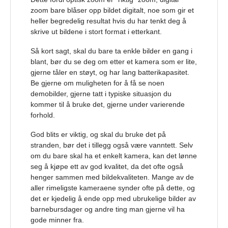
zoom bare blåser opp bildet digitalt, noe som gir et
heller begredelig resultat hvis du har tenkt deg å
skrive ut bildene i stort format i etterkant.
Så kort sagt, skal du bare ta enkle bilder en gang i
blant, bør du se deg om etter et kamera som er lite,
gjerne tåler en støyt, og har lang batterikapasitet.
Be gjerne om muligheten for å få se noen
demobilder, gjerne tatt i typiske situasjon du
kommer til å bruke det, gjerne under varierende
forhold.
God blits er viktig, og skal du bruke det på
stranden, bør det i tillegg også være vanntett. Selv
om du bare skal ha et enkelt kamera, kan det lønne
seg å kjøpe ett av god kvalitet, da det ofte også
henger sammen med bildekvaliteten. Mange av de
aller rimeligste kameraene synder ofte på dette, og
det er kjedelig å ende opp med ubrukelige bilder av
barnebursdager og andre ting man gjerne vil ha
gode minner fra.