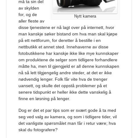
må ta sin del
av skylden
for, og de
Nytt kamera
aller fleste av
disse tjenestene er nå lagt over på internett, hvor
man kanskje søker bistand om hva man skal kjøpe
på ett nettforum, for deretter å bestille i en
nettbutikk et annet sted. Innehaverne av disse
fotobutikkene har kanskje ikke like mye kunnskaper
om produktene de selger som tidligere forhandlere
måtte ha, men til gjengjeld er all denne kunnskapen
nå så lett tilgjengelig andre steder, at det er ikke
nødvendig lenger. Folk får vite hva de trenger
uansett, og skulle det oppstå problemer på et
senere tidspunkt er heller ikke dette vanskelig å
finne en løsning på lenger.
Dog er det et par tips som er svært gode å ta med
seg ved valg av kamera, og som i tidligere tider, vil
det vanligste spørsmålet man får i retur være; hva
skal du fotografere?