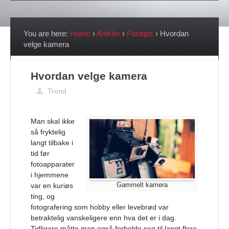
You are here:
Home
›
Artikler
›
Fototips
›
Hvordan
velge kamera
Hvordan velge kamera
Trond
Man skal ikke
så fryktelig
langt tilbake i
tid før
fotoapparater
i hjemmene
Gammelt kamera
var en kuriøs
ting, og
fotografering som hobby eller levebrød var
betraktelig vanskeligere enn hva det er i dag.
Tidligere måtte man også forholde seg til langt flere