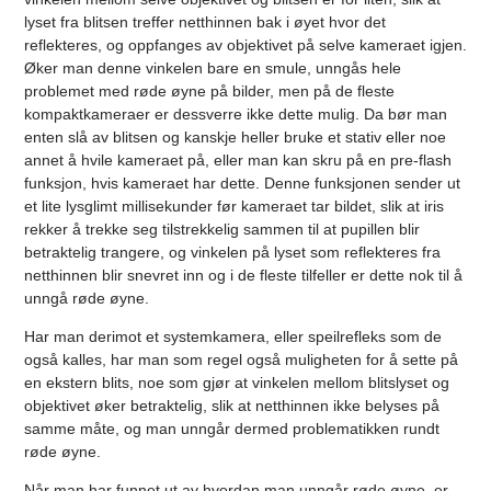
lyset fra blitsen treffer netthinnen bak i øyet hvor det
reflekteres, og oppfanges av objektivet på selve kameraet igjen.
Øker man denne vinkelen bare en smule, unngås hele
problemet med røde øyne på bilder, men på de fleste
kompaktkameraer er dessverre ikke dette mulig. Da bør man
enten slå av blitsen og kanskje heller bruke et stativ eller noe
annet å hvile kameraet på, eller man kan skru på en pre-flash
funksjon, hvis kameraet har dette. Denne funksjonen sender ut
et lite lysglimt millisekunder før kameraet tar bildet, slik at iris
rekker å trekke seg tilstrekkelig sammen til at pupillen blir
betraktelig trangere, og vinkelen på lyset som reflekteres fra
netthinnen blir snevret inn og i de fleste tilfeller er dette nok til å
unngå røde øyne.
Har man derimot et systemkamera, eller speilrefleks som de
også kalles, har man som regel også muligheten for å sette på
en ekstern blits, noe som gjør at vinkelen mellom blitslyset og
objektivet øker betraktelig, slik at netthinnen ikke belyses på
samme måte, og man unngår dermed problematikken rundt
røde øyne.
Når man har funnet ut av hvordan man unngår røde øyne, er