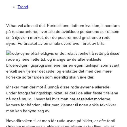
Trond
Vi har vel alle sett det. Feriebildene, tatt om kvelden, innendørs
på restaurantene, hvor alle de avbildede personene ser ut som
små djevler i mørket, der de poserer med gnistrende røde
øyne. Forårsaket av en smule overdreven bruk av blits.
Heldigvis er det relativt enkelt å rette på disse
røde øynene i ettertid, og mange av de aller enkleste
bilderedigeringsprogrammene har en egen funksjon som svært
enkelt selv fjerner det røde, og erstatter det med den mere
korrekte sorte fargen som egentlig skal være der.
Ønsker man derimot å unngå disse røde øynene allerede
under fotograferingstidspunktet, er det i de aller fleste tilfellene
nå også mulig, i hvert fall hvis man har et relativt moderne
kamera for hånden, eller man kjenner til noen enkle teknikker
man kan benytte seg av.
Hovedårsaken til at man får røde øyne på bilder, er ofte fordi
vinkelen mellom selve objektivet og blitsen er for liten, slik at