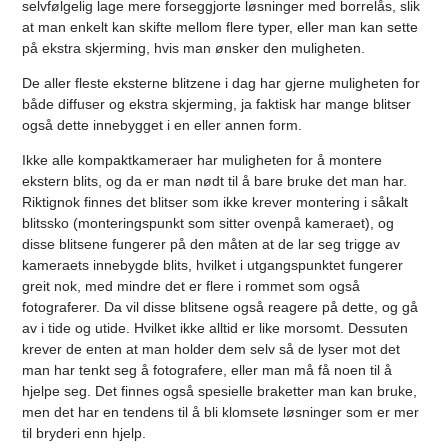
selvfølgelig lage mere forseggjorte løsninger med borrelås, slik
at man enkelt kan skifte mellom flere typer, eller man kan sette
på ekstra skjerming, hvis man ønsker den muligheten.
De aller fleste eksterne blitzene i dag har gjerne muligheten for
både diffuser og ekstra skjerming, ja faktisk har mange blitser
også dette innebygget i en eller annen form.
Ikke alle kompaktkameraer har muligheten for å montere
ekstern blits, og da er man nødt til å bare bruke det man har.
Riktignok finnes det blitser som ikke krever montering i såkalt
blitssko (monteringspunkt som sitter ovenpå kameraet), og
disse blitsene fungerer på den måten at de lar seg trigge av
kameraets innebygde blits, hvilket i utgangspunktet fungerer
greit nok, med mindre det er flere i rommet som også
fotograferer. Da vil disse blitsene også reagere på dette, og gå
av i tide og utide. Hvilket ikke alltid er like morsomt. Dessuten
krever de enten at man holder dem selv så de lyser mot det
man har tenkt seg å fotografere, eller man må få noen til å
hjelpe seg. Det finnes også spesielle braketter man kan bruke,
men det har en tendens til å bli klomsete løsninger som er mer
til bryderi enn hjelp.