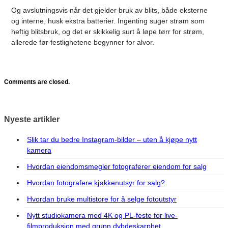
Og avslutningsvis når det gjelder bruk av blits, både eksterne
og interne, husk ekstra batterier. Ingenting suger strøm som
heftig blitsbruk, og det er skikkelig surt å løpe tørr for strøm,
allerede før festlighetene begynner for alvor.
Comments are closed.
Nyeste artikler
Slik tar du bedre Instagram-bilder – uten å kjøpe nytt
kamera
Hvordan eiendomsmegler fotograferer eiendom for salg
Hvordan fotografere kjøkkenutsyr for salg?
Hvordan bruke multistore for å selge fotoutstyr
Nytt studiokamera med 4K og PL-feste for live-
filmproduksjon med grunn dybdeskarphet