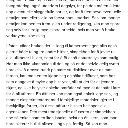
fotografering, også utendørs i dagslys, for på den måten å lette
opp eventuelle skyggefulle partier, og for å fremheve eventuelle
detaljer som ellers ville ha forsvunnet i mørket. Selv om mange
detaljer kan hentes frem igjen under redigering, kan man spare
seg selv for utrolig mye ekstra arbeide, hvis man vet å bruke
verktøyene sine riktig.
I fotostudioer brukes det i tillegg til kameraets egen blits også
gjerne både to og tre andre blitser, simpelthen for å jevne ut
alle ulikheter i bildet, samt for å få et så naturtro lys som mulig.
Har man ikke økonomien til det, og så er det selvfølgelig svært
upraktisk å drasse rundt på store studioblitser over alt man
ferdes, kan man enten kjøpe seg en såkalt diffuser, som har
som oppgave å myke opp blitslyset, slik at det får et jevnere
skjær, og ikke belyser enkelte områder så mye at det står i fare
for å bli utbrent. En diffuser kan man også enkelt lage selv, og
mange eksperimenterer med forskjellige materialer, gjerne i
forskjellige farger, da disse påfører blitsen helt spesielle
egenskaper. Den mest tradisjonelle diffuseren er simpelthen
noe så enkelt som en liten isboks, helst en én liters, som man
bare skjærer hull til blitsen i, og vips, ferdig. Så kan man