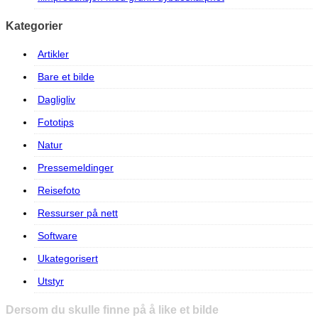
Kategorier
Artikler
Bare et bilde
Dagligliv
Fototips
Natur
Pressemeldinger
Reisefoto
Ressurser på nett
Software
Ukategorisert
Utstyr
Dersom du skulle finne på å like et bilde