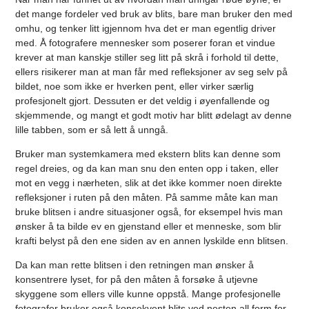
det mange fordeler ved bruk av blits, bare man bruker den med
omhu, og tenker litt igjennom hva det er man egentlig driver
med. Å fotografere mennesker som poserer foran et vindue
krever at man kanskje stiller seg litt på skrå i forhold til dette,
ellers risikerer man at man får med refleksjoner av seg selv på
bildet, noe som ikke er hverken pent, eller virker særlig
profesjonelt gjort. Dessuten er det veldig i øyenfallende og
skjemmende, og mangt et godt motiv har blitt ødelagt av denne
lille tabben, som er så lett å unngå.
Bruker man systemkamera med ekstern blits kan denne som
regel dreies, og da kan man snu den enten opp i taken, eller
mot en vegg i nærheten, slik at det ikke kommer noen direkte
refleksjoner i ruten på den måten. På samme måte kan man
bruke blitsen i andre situasjoner også, for eksempel hvis man
ønsker å ta bilde ev en gjenstand eller et menneske, som blir
krafti belyst på den ene siden av en annen lyskilde enn blitsen.
Da kan man rette blitsen i den retningen man ønsker å
konsentrere lyset, for på den måten å forsøke å utjevne
skyggene som ellers ville kunne oppstå. Mange profesjonelle
fotografer bruker også konsekvent blits ved nesten all form for