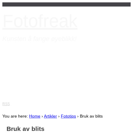
Fotofreak
Kunsten å fange øyeblikk!
Hjem
Vi tilbyr
»
Artikler
»
Bare et bilde
Fototips
»
Om
»
RSS
You are here:
Home
›
Artikler
›
Fototips
›
Bruk av blits
Bruk av blits