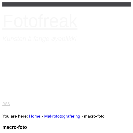
Fotofreak
Kunsten å fange øyeblikk!
Hjem
Vi tilbyr
»
Artikler
»
Bare et bilde
Fototips
»
Om
»
RSS
You are here:
Home
›
Makrofotografering
›
macro-foto
macro-foto