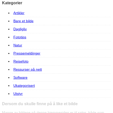
Kategorier
Artikler
Bare et bilde
Dagligliv
Fototips
Natur
Pressemeldinger
Reisefoto
Ressurser på nett
Software
Ukategorisert
Utstyr
Dersom du skulle finne på å like et bilde
Mange av bildene på denne hjemmesiden er til salgs, både som