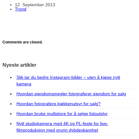
12. September 2013
Trond
Comments are closed.
Nyeste artikler
Slik tar du bedre Instagram-bilder – uten å kjøpe nytt
kamera
Hvordan eiendomsmegler fotograferer eiendom for salg
Hvordan fotografere kjøkkenutsyr for salg?
Hvordan bruke multistore for å selge fotoutstyr
Nytt studiokamera med 4K og PL-feste for live-
filmproduksjon med grunn dybdeskarphet