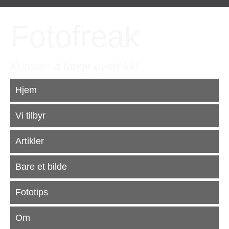
Fotofreak
Kunsten å fange øyeblikk!
Hjem
Vi tilbyr
Artikler
Bare et bilde
Fototips
Om